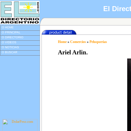
El Direc
O HOME
O PRINCIPAL
O DIRECTORIO
Home
»
Comercios
»
Peluquerias
O VIDEOS
O NOTICIAS
Ariel Arlin.
O BUSCAR